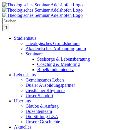
Zum
Inhalt
springen
Suche
nach:
Studienhaus
Theologisches Grundstudium
Akademisches Aufbauprogramm
Seminare
Seelsorge & Lebensberatung
Coaching & Mentoring
Bibelkunde intensiv
Lebenshaus
Gemeinsames Leben
Dualer Ausbildungspartner
Geistlicher Rhythmus
Unser Standort
Über uns
Glaube & Auftrag
Dozententeam
Die Stiftung LZA
Unsere Geschichte
Aktuelles