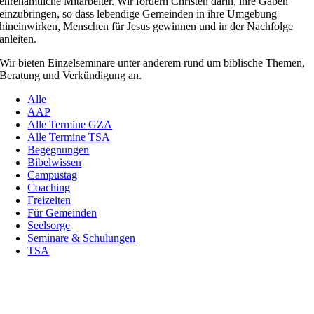
ehrenamtliche Mitarbeiter. Wir fördern Christen darin, ihre Gaben
einzubringen, so dass lebendige Gemeinden in ihre Umgebung
hineinwirken, Menschen für Jesus gewinnen und in der Nachfolge
anleiten.
Wir bieten Einzelseminare unter anderem rund um biblische Themen,
Beratung und Verkündigung an.
Alle
AAP
Alle Termine GZA
Alle Termine TSA
Begegnungen
Bibelwissen
Campustag
Coaching
Freizeiten
Für Gemeinden
Seelsorge
Seminare & Schulungen
TSA