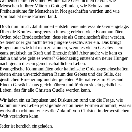
Gemeinschaften erzählen wunderbare Geschichten davon, wie
Menschen in ihrer Mitte zu Gott gefunden, wie Schutz- und
Freiheitsräume für Menschen in Not geschaffen wurden und wie
Spiritualität neue Formen fand.
Doch nun im 21. Jahrhundert entsteht eine interessante Gemengelage:
Über die Konfessionsgrenzen hinweg erleben viele Kommunitäten,
Orden oder Bruderschaften, dass sie als Gemeinschaft älter werden.
Seltener oder gar nicht treten jüngere Geschwister ein. Das bringt
Fragen auf: wie lebt man zusammen, wenn es vielen Geschwistern
ganz praktisch an Kraft und Energie fehlt? Aber auch: wie kam es
dahin und wie geht es weiter? Gleichzeitig entsteht ein neuer Hunger
nach genau diesem gemeinschaftlichen Leben.
Evangelische Kommunitäten oder katholische Ordensgemeinschaften
bieten einen unverzichtbaren Raum des Gebets und der Stille, der
geistlichen Erneuerung und der gelebten Alternative zum Ehestand.
Einem Gewächshaus gleich nähren und fördern sie ein geistliches
Leben, das für alle Christen Quelle werden kann.
Wir laden ein zu Impulsen und Diskussion rund um die Frage, wie
kommunitäres Leben jetzt gerade schon neue Formen annimmt, was es
wertvoll macht und wie es die Zukunft von Christen in der westlichen
Welt verändern kann.
Jeder ist herzlich eingeladen.