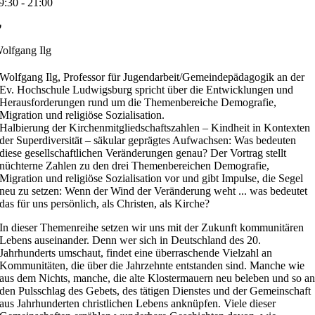
9:30 - 21:00
olfgang Ilg
Wolfgang Ilg, Professor für Jugendarbeit/Gemeindepädagogik an der
Ev. Hochschule Ludwigsburg spricht über die
Entwicklungen und
Herausforderungen rund um die Themenbereiche Demografie,
Migration und religiöse Sozialisation.
Halbierung der Kirchenmitgliedschaftszahlen – Kindheit in Kontexten
der Superdiversität – säkular geprägtes Aufwachsen: Was bedeuten
diese gesellschaftlichen Veränderungen genau? Der Vortrag stellt
nüchterne Zahlen zu den drei Themenbereichen Demografie,
Migration und religiöse Sozialisation vor und gibt Impulse, die Segel
neu zu setzen: Wenn der Wind der Veränderung weht ... was bedeutet
das für uns persönlich, als Christen, als Kirche?
In dieser Themenreihe setzen wir uns mit der Zukunft kommunitären
Lebens auseinander. Denn wer sich in Deutschland des 20.
Jahrhunderts umschaut, findet eine überraschende Vielzahl an
Kommunitäten, die über die Jahrzehnte entstanden sind. Manche wie
aus dem Nichts, manche, die alte Klostermauern neu beleben und so a
den Pulsschlag des Gebets, des tätigen Dienstes und der Gemeinschaft
aus Jahrhunderten christlichen Lebens anknüpfen. Viele dieser