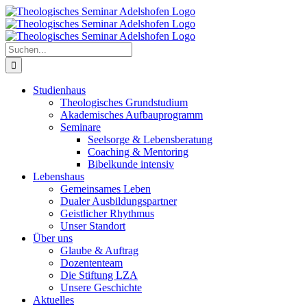
Zum
Inhalt
springen
Suche
nach:
Studienhaus
Theologisches Grundstudium
Akademisches Aufbauprogramm
Seminare
Seelsorge & Lebensberatung
Coaching & Mentoring
Bibelkunde intensiv
Lebenshaus
Gemeinsames Leben
Dualer Ausbildungspartner
Geistlicher Rhythmus
Unser Standort
Über uns
Glaube & Auftrag
Dozententeam
Die Stiftung LZA
Unsere Geschichte
Aktuelles